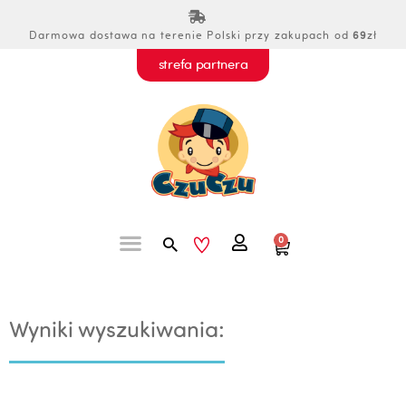
Przejdź
do
Darmowa dostawa na terenie Polski przy zakupach od
69
zł
treści
strefa partnera
Szukaj
0
Wózek
Wyniki wyszukiwania: