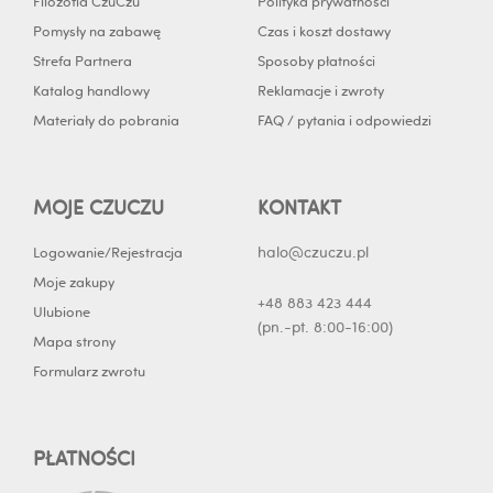
Filozofia CzuCzu
Polityka prywatności
f
i
Pomysły na zabawę
Czas i koszt dostawy
n
Strefa Partnera
Sposoby płatności
Katalog handlowy
Reklamacje i zwroty
Materiały do pobrania
FAQ / pytania i odpowiedzi
MOJE CZUCZU
KONTAKT
halo@czuczu.pl
Logowanie/Rejestracja
Moje zakupy
+48 883 423 444
Ulubione
(pn.-pt. 8:00-16:00)
Mapa strony
Formularz zwrotu
PŁATNOŚCI