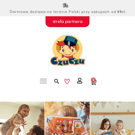
Przejdź
do
Darmowa dostawa na terenie Polski przy zakupach od
69
zł
treści
strefa partnera
Szukaj
0
Wózek