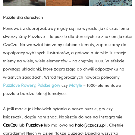
Puzzle dla dorosłych
Ponieważ z dobrej zabawy nigdy się nie wyrasta, jakiś czas temu
stworzyliśmy Puzzlove – to puzzle dla dorosłych ze znakiem jakości
CzuCzu. Na warsztat bierzemy ulubione tematy, zapraszamy do
współpracy wybitnych ilustratorów, a gotowe autorskie ilustracje
tniemy na wiele, wiele elementów – najchętniej 1000. W efekcie
powstają układanki, które zapraszają do chwili odpoczynku na
własnych zasadach. Wśród tegorocznych nowości polecamy
Puzzlove Rowery
,
Polskie góry
czy
Motyle
– 1000-elementowe
puzzle o bardzo letniej tematyce.
A jeśli macie jakiekolwiek pytania o nasze puzzle, gry czy
książeczki, dajcie nam znać. Napiszcie do nas na Instagramie
CzuCzu
lub
Puzzlove
lub mailowo na
halo@czuczu.pl
. Chętnie
doradzimy! Niech w Dzień (także Dużego) Dziecka wszystko