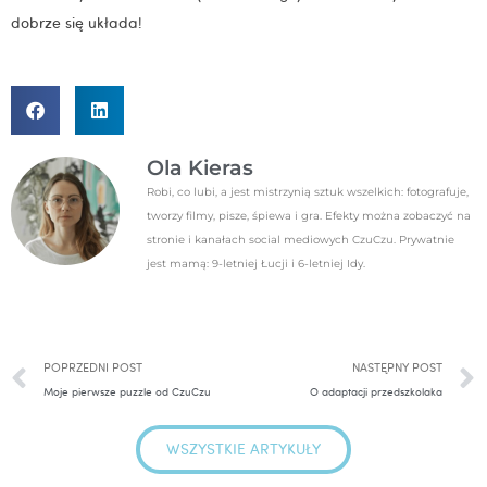
dobrze się układa!
Ola Kieras
Robi, co lubi, a jest mistrzynią sztuk wszelkich: fotografuje,
tworzy filmy, pisze, śpiewa i gra. Efekty można zobaczyć na
stronie i kanałach social mediowych CzuCzu. Prywatnie
jest mamą: 9-letniej Łucji i 6-letniej Idy.
Prev
POPRZEDNI POST
NASTĘPNY POST
Moje pierwsze puzzle od CzuCzu
O adaptacji przedszkolaka
WSZYSTKIE ARTYKUŁY