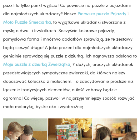
puzzli to tylko punkt wyjścia! Co powiecie na puzzle z pojazdami
dla najmłodszych układaczy? Nasze
Pierwsze puzzle Pojazdy
i
Moto Puzzle Śmieciarka
, to wyjątkowe układanki stworzone z
myślą o dwu- i trzylatkach. Soczyście kolorowe pojazdy,
pomysłowa forma i mnóstwo dodatków sprawiają, że te zestawy
będą cieszyć długo! A jako prezent dla najmłodszych układaczy
genialnie sprawdzą się puzzle z dziurką. Ich najnowsza odsłona to
Moje puzzle z dziurką Zwierzątka
, 7 dużych, uroczych układanek
przedstawiających sympatyczne zwierzaki, do których należy
dopasować kółeczka z maluchem. To zdecydowanie prostsze niż
łączenie tradycyjnych elementów, a ilość zabawy będzie
ogromna! Co więcej, pozwoli w najprzyjemniejszy sposób rozwijać
mała motorykę, bystre oko i wyobraźnię.