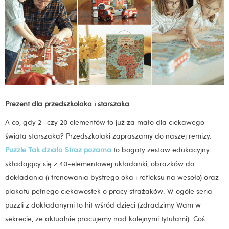
Prezent dla przedszkolaka i starszaka
A co, gdy 2- czy 20 elementów to już za mało dla ciekawego
świata starszaka? Przedszkolaki zapraszamy do naszej remizy.
Puzzle Tak działa Straż pożarna
to bogaty zestaw edukacyjny
składający się z 40-elementowej układanki, obrazków do
dokładania (i trenowania bystrego oka i refleksu na wesoło) oraz
plakatu pełnego ciekawostek o pracy strażaków. W ogóle seria
puzzli z dokładanymi to hit wśród dzieci (zdradzimy Wam w
sekrecie, że aktualnie pracujemy nad kolejnymi tytułami). Coś