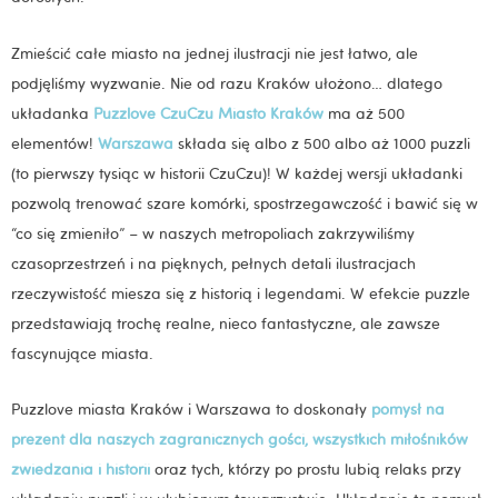
Zmieścić całe miasto na jednej ilustracji nie jest łatwo, ale
podjęliśmy wyzwanie. Nie od razu Kraków ułożono… dlatego
układanka
Puzzlove CzuCzu Miasto Kraków
ma aż 500
elementów!
Warszawa
składa się albo z 500 albo aż 1000 puzzli
(to pierwszy tysiąc w historii CzuCzu)! W każdej wersji układanki
pozwolą trenować szare komórki, spostrzegawczość i bawić się w
“co się zmieniło” – w naszych metropoliach zakrzywiliśmy
czasoprzestrzeń i na pięknych, pełnych detali ilustracjach
rzeczywistość miesza się z historią i legendami. W efekcie puzzle
przedstawiają trochę realne, nieco fantastyczne, ale zawsze
fascynujące miasta.
Puzzlove miasta Kraków i Warszawa to doskonały
pomysł na
prezent dla naszych zagranicznych gości, wszystkich miłośników
zwiedzania i historii
oraz tych, którzy po prostu lubią relaks przy