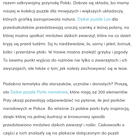
razem odkrywajmy przyrodę Polski. Dobrze się składa, bo mamy
naszej w kolekcji puzzle dla mniejszych i większych układaczy,
których grafikę zainspirowała natura.
Dzikie puzzle Las
dla
przedszkolaków przedstawiają uroczą scenkę z leśnej polany, na
której można spotkać mnóstwo dzikich zwierząt, które na co dzień
kryją się przed ludźmi. Są tu niedźwiedzie, lis, sarny i jeleń, borsuk,
bóbr i przeróżne ptaki. W trawie można znaleźć grzyby i jagody.
To świetny punkt wyjścia do rozmów nie tylko o zwierzętach i ich
zwyczajach, ale także o tym, jak należy zachowywać się w lesie.
Podobna tematyka dla starszaków, uczniów i dorosłych? Proszę,
oto
Dzikie puzzle Parki narodowe
, które mają aż 200 elementów.
Przy okazji pozwalają odpowiedzieć na pytanie, ile jest parków
narodowych w Polsce. Bo właśnie 23 polskie parki były inspiracją,
dzięki której na jednej ilustracji w brawurowy sposób
przedstawiono mnóstwo dzikich zwierząt i roślin. Ciekawostki o
części z nich znalazły się na plakacie dołączonym do puzzli