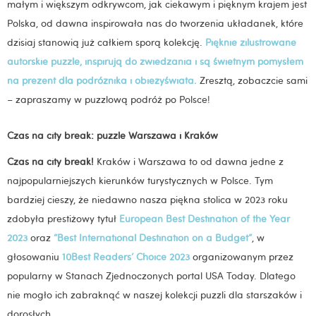
małym i większym odkrywcom, jak ciekawym i pięknym krajem jest
Polska, od dawna inspirowała nas do tworzenia układanek, które
dzisiaj stanowią już całkiem sporą kolekcję.
Pięknie zilustrowane
autorskie puzzle, inspirują do zwiedzania i są świetnym pomysłem
na prezent dla podróżnika i obieżyświata.
Zresztą, zobaczcie sami
– zapraszamy w puzzlową podróż po Polsce!
Czas na city break: puzzle Warszawa i Kraków
Czas na city break!
Kraków i Warszawa to od dawna jedne z
najpopularniejszych kierunków turystycznych w Polsce. Tym
bardziej cieszy, że niedawno nasza piękna stolica w 2023 roku
zdobyła prestiżowy tytuł
European Best Destination of the Year
2023
oraz
“Best International Destination on a Budget”
, w
głosowaniu
10Best Readers’ Choice 2023
organizowanym przez
popularny w Stanach Zjednoczonych portal USA Today.
Dlatego
nie mogło ich zabraknąć w naszej kolekcji puzzli dla starszaków i
dorosłych.