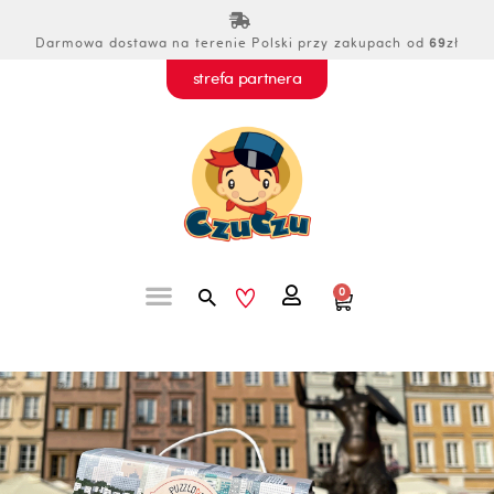
Przejdź
do
Darmowa dostawa na terenie Polski przy zakupach od
69
zł
treści
strefa partnera
Szukaj
0
Wózek