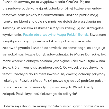
Puzzle obserwacyjne to wyjątkowa seria CzuCzu. Piękne
prezentowe pudełka kryją układanki o różnej liczbie elementów i
tematyce oraz plakaty z ciekawostkami. Ułożone puzzle mają
ramkę, na której znajduje się mnóstwo detali do wyszukania na
ilustracji. W naszym zestawieniu 2 tytuły zasługują na szczególne
wyróżnienie:
Puzzle obserwacyjne Mapa Polski
i
Bałtyk
. Stworzone
z myślą o starszych przedszkolakach, pokazują, że warto
zadawać pytania i szukać odpowiedzi na temat tego, co znajduje
się wokół nas. Puzzle Bałtyk udowadniają, że Morze Bałtyckie, być
może wbrew niektórym opiniom, jest piękne i ciekawe i tętni w nim
życie, którym warto się zainteresować. Co więcej, przedstawienie
tematu zachęca do zainteresowania się kwestią ochrony przyrody
i ekologią. Puzzle z Mapą Polski pozwalają odbyć podróże palcem
po mapie i zaplanowania tych prawdziwych. Wszak każdy
zakątek Polski kryje coś ciekawego do odkrycia!
Dobrze się składa, że mamy mnóstwo inspirujących pomysłów na