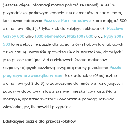
(jeszcze więcej informacji można pobrać ze strony!). A jeśli w
przyrodniczo-parkowym temacie 200 elementów to nadal mało,
koniecznie zobaczcie
Puzzlove Parki narodowe
, które mają aż 500
elementów. Stąd już tylko krok do kolejnych układanek.
Puzzlove
Grzyby 500
albo
1000 elementów
,
Ptaki 100
i
500
oraz
Ryby 200
i
500
to rewelacyjne puzzle dla pasjonatów i hobbystów lubiących
dziką naturę. Wszystkie sprawdzą się dla starszaków, dorosłych i
jako puzzle familijne. A dla ciekawych świata maluchów
rozpoczynających puzzlową przygodę mamy prześliczne
Puzzle
progresywne Zwierzątka w lesie
. 9 układanek o różnej liczbie
elementów (od 2 do 6) to zaproszenie do mnóstwa rozwijających
zabaw w doborowym towarzystwie mieszkańców lasu. Małą
motorykę, spostrzegawczość i wyobraźnię pomogą rozwijać
wiewiórka, jeż, lis, myszki i przyjaciele.
Edukacyjne puzzle dla przedszkolaków