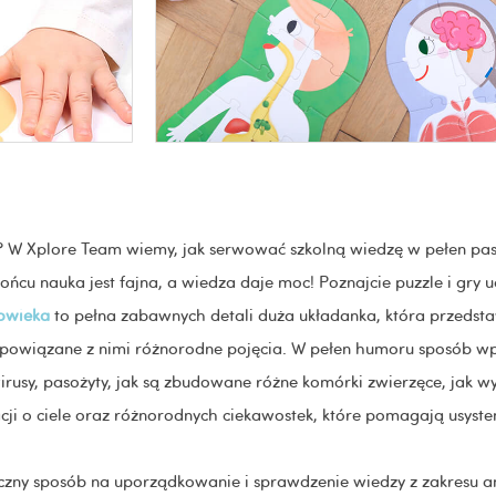
i? W Xplore Team wiemy, jak serwować szkolną wiedzę w pełen pasj
cu nauka jest fajna, a wiedza daje moc! Poznajcie puzzle i gry uc
łowieka
to pełna zabawnych detali duża układanka, która przedsta
 powiązane z nimi różnorodne pojęcia. W pełen humoru sposób w
 wirusy, pasożyty, jak są zbudowane różne komórki zwierzęce, jak 
acji o ciele oraz różnorodnych ciekawostek, które pomagają usyst
czny sposób na uporządkowanie i sprawdzenie wiedzy z zakresu an