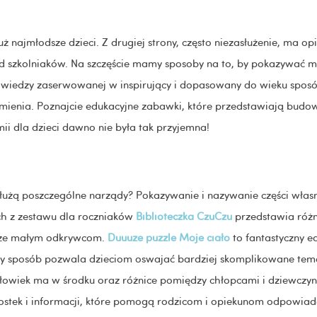
już najmłodsze dzieci. Z drugiej strony, często niezasłużenie, ma o
d szkolniaków. Na szczęście mamy sposoby na to, by pokazywać 
ęki wiedzy zaserwowanej w inspirujący i dopasowany do wieku sposó
umienia. Poznajcie edukacyjne zabawki, które przedstawiają bud
ii dla dzieci dawno nie była tak przyjemna!
 służą poszczególne narządy? Pokazywanie i nazywanie części własn
ch z zestawu dla roczniaków
Biblioteczka CzuCzu
przedstawia różne
iższe małym odkrywcom.
Duuuże puzzle Moje ciało
to fantastyczny e
y sposób pozwala dzieciom oswajać bardziej skomplikowane tema
 człowiek ma w środku oraz różnice pomiędzy chłopcami i dziewczy
wostek i informacji, które pomogą rodzicom i opiekunom odpowiada