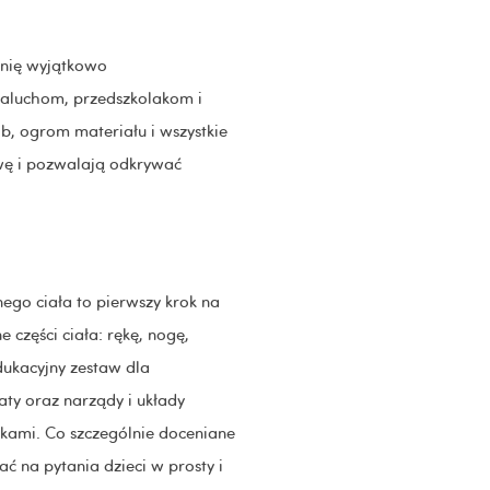
pinię wyjątkowo
maluchom, przedszkolakom i
b, ogrom materiału i wszystkie
owę i pozwalają odkrywać
ego ciała to pierwszy krok na
 części ciała: rękę, nogę,
dukacyjny zestaw dla
ty oraz narządy i układy
nkami. Co szczególnie doceniane
ć na pytania dzieci w prosty i