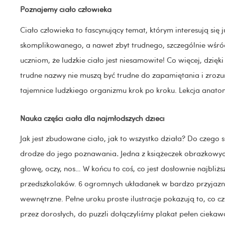
Poznajemy ciało człowieka
Ciało człowieka to fascynujący temat, którym interesują się 
skomplikowanego, a nawet zbyt trudnego, szczególnie wśró
uczniom, że ludzkie ciało jest niesamowite! Co więcej, dzi
trudne nazwy nie muszą być trudne do zapamiętania i zroz
tajemnice ludzkiego organizmu krok po kroku. Lekcja anatom
Nauka części ciała dla najmłodszych dzieci
Jak jest zbudowane ciało, jak to wszystko działa? Do czego
drodze do jego poznawania
.
Jedna z książeczek obrazkowy
głowę, oczy, nos… W końcu to coś, co jest dosłownie najbl
przedszkolaków. 6 ogromnych układanek w bardzo przyjazn
wewnętrzne. Pełne uroku proste ilustracje pokazują to, co
przez dorosłych, do puzzli dołączyliśmy plakat pełen cieka