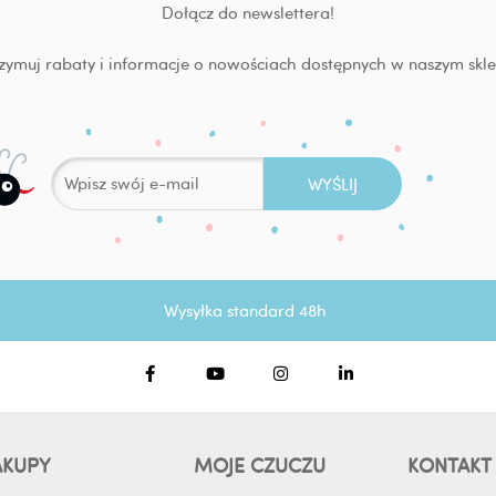
Dołącz do newslettera!
zymuj rabaty i informacje o nowościach dostępnych w naszym skle
Wysyłka standard 48h
F
Y
I
L
a
o
n
i
c
u
s
n
e
t
t
k
b
u
a
e
o
b
g
d
AKUPY
MOJE CZUCZU
KONTAKT
o
e
r
i
k
a
n