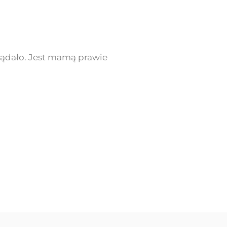
glądało. Jest mamą prawie
ny