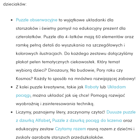
dzieciaków:
Puzzle obserwacyjne
to wyjątkowe układanki dla
starszaków i świetny pomysł na edukacyjny prezent dla
czterolatków. Puzzle dla 4-latków mają 60 elementów oraz
ramkę pełną detali do wyszukania na szczegółowych i
kolorowych ilustracjach. Do każdego zestawu dołączyliśmy
plakat pełen tematycznych ciekawostek. Który temat
wybiorą dzieci? Dinozaury, Na budowie, Pory roku czy
Kosmos? Każdy to sposób na mnóstwo rozwijającej zabawy!
Z kolei puzzle kreatywne, takie jak
Roboty
lub
Układam
pociągi
, można układać jak się chce! Pomogą rozwijać
wyobraźnię i zainteresowania techniką.
Liczymy, poznajemy litery, zaczynamy czytać!
Duuuże puzzle
z dziurką Alfabet
,
Puzzle z dziurką pociąg do liczenia
oraz
edukacyjny zestaw
Czytamy razem
rosną razem z dziećmi i
zyskały aprobatę starszych przedszkolaków.