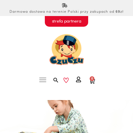
Przejdź
do
Darmowa dostawa na terenie Polski przy zakupach od
69
zł
treści
strefa partnera
Szukaj
0
Wózek