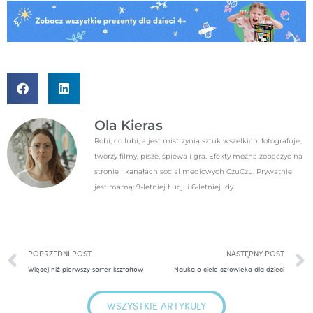
Ola Kieras
Robi, co lubi, a jest mistrzynią sztuk wszelkich: fotografuje,
tworzy filmy, pisze, śpiewa i gra. Efekty można zobaczyć na
stronie i kanałach social mediowych CzuCzu. Prywatnie
jest mamą: 9-letniej Łucji i 6-letniej Idy.
Prev
POPRZEDNI POST
NASTĘPNY POST
Więcej niż pierwszy sorter kształtów
Nauka o ciele człowieka dla dzieci
WSZYSTKIE ARTYKUŁY