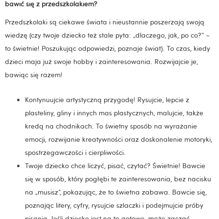
bawić się z przedszkolakiem?
Przedszkolaki są ciekawe świata i nieustannie poszerzają swoją
wiedzę (czy twoje dziecko też stale pyta: „dlaczego, jak, po co?” –
to świetnie! Poszukując odpowiedzi, poznaje świat). To czas, kiedy
dzieci maja już swoje hobby i zainteresowania. Rozwijajcie je,
bawiąc się razem!
Kontynuujcie artystyczną przygodę! Rysujcie, lepcie z
plasteliny, gliny i innych mas plastycznych, malujcie, także
kredą na chodnikach. To świetny sposób na wyrażanie
emocji, rozwijanie kreatywności oraz doskonalenie motoryki,
spostrzegawczości i cierpliwości.
Twoje dziecko chce liczyć, pisać, czytać? Świetnie! Bawcie
się w sposób, który pogłębi te zainteresowania, bez nacisku
na „musisz”, pokazując, że to świetna zabawa. Bawcie się,
poznając litery, cyfry, rysujcie szlaczki i podejmujcie próby
pisania. Jeśli dziecko jest na to gotowe, może zacząć