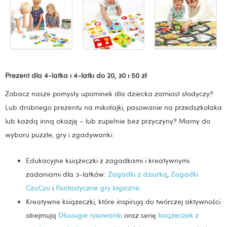
Prezent dla 4-latka i 4-latki do 20, 30 i 50 zł
Zobacz nasze pomysły upominek dla dziecka zamiast słodyczy?
Lub drobnego prezentu na mikołajki, pasowanie na przedszkolaka
lub każdą inną okazję – lub zupełnie bez przyczyny? Mamy do
wyboru puzzle, gry i zgadywanki:
Edukacyjne książeczki z zagadkami i kreatywnymi
zadaniami dla 3-latków:
Zagadki z dziurką
,
Zagadki
CzuCzu
i
Fantastyczne gry logiczne
.
Kreatywne książeczki, które inspirują do twórczej aktywności
obejmują
Dłuuugie rysowanki
oraz serię
książeczek z