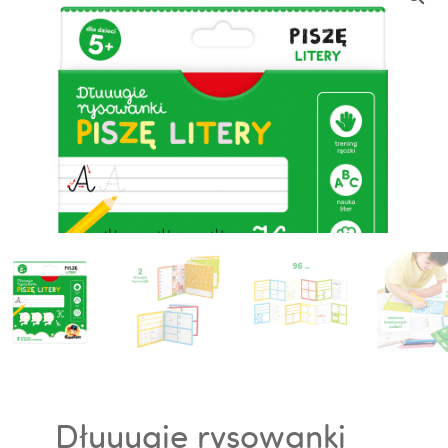
Dłuuugie rysowanki