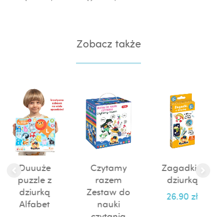
Zobacz także
Duuuże
Czytamy
Zagadki z
puzzle z
razem
dziurką
dziurką
Zestaw do
26.90
zł
Alfabet
nauki
czytania