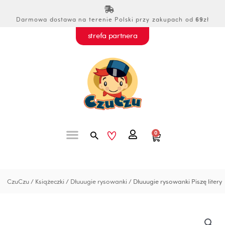
Przejdź
do
Darmowa dostawa na terenie Polski przy zakupach od
69
zł
treści
strefa partnera
Szukaj
0
Wózek
CzuCzu
/
Książeczki
/
Dłuuugie rysowanki
/ Dłuuugie rysowanki Piszę litery