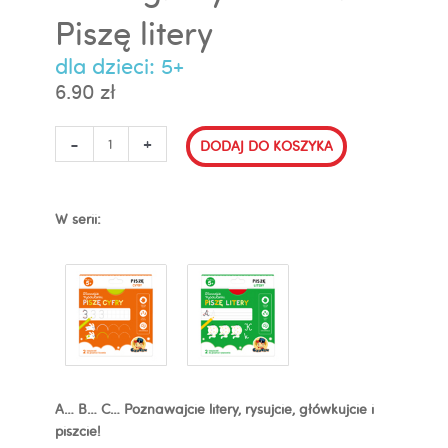
Piszę litery
dla dzieci: 5+
6.90
zł
ilość
-
+
DODAJ DO KOSZYKA
Dłuuugie
rysowanki
Piszę
W serii:
litery
A… B… C… Poznawajcie litery, rysujcie, główkujcie i
piszcie!