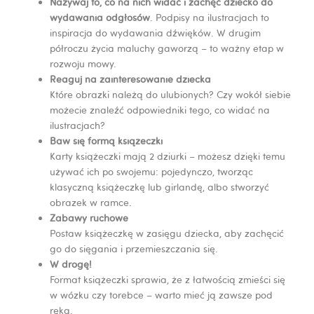
Nazywaj to, co na nich widać i zachęć dziecko do
wydawania odgłosów
. Podpisy na ilustracjach to
inspiracja do wydawania dźwięków. W drugim
półroczu życia maluchy gaworzą – to ważny etap w
rozwoju mowy.
Reaguj na zainteresowanie dziecka
Które obrazki należą do ulubionych? Czy wokół siebie
możecie znaleźć odpowiedniki tego, co widać na
ilustracjach?
Baw się formą książeczki
Karty książeczki mają 2 dziurki – możesz dzięki temu
używać ich po swojemu: pojedynczo, tworząc
klasyczną książeczkę lub girlandę, albo stworzyć
obrazek w ramce.
Zabawy ruchowe
Postaw książeczkę w zasięgu dziecka, aby zachęcić
go do sięgania i przemieszczania się.
W drogę!
Format książeczki sprawia, że z łatwością zmieści się
w wózku czy torebce – warto mieć ją zawsze pod
ręką.