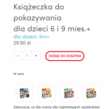
Książeczka do
pokazywania
dla dzieci 6 i 9 mies.+
dla dzieci: 6m+
29.90
zł
ilość
-
+
DODAJ DO KOSZYKA
Kontrasty
na
sznureczku
W serii:
Książeczka
do
pokazywania
dla
dzieci
6
i
Zobaczcie, co dla mamy dla najmłodszych czytelników!