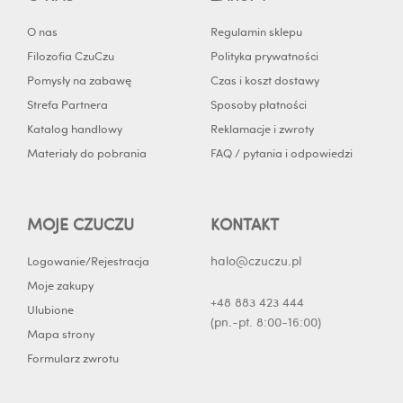
o
e
r
i
k
a
n
O nas
Regulamin sklepu
-
m
-
Filozofia CzuCzu
Polityka prywatności
f
i
Pomysły na zabawę
Czas i koszt dostawy
n
Strefa Partnera
Sposoby płatności
Katalog handlowy
Reklamacje i zwroty
Materiały do pobrania
FAQ / pytania i odpowiedzi
MOJE CZUCZU
KONTAKT
halo@czuczu.pl
Logowanie/Rejestracja
Moje zakupy
+48 883 423 444
Ulubione
(pn.-pt. 8:00-16:00)
Mapa strony
Formularz zwrotu