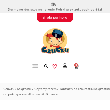
Przejdź
do
Darmowa dostawa na terenie Polski przy zakupach od
69
zł
treści
strefa partnera
Szukaj
0
Wózek
CzuCzu
/
Książeczki
/
Czytamy razem
/ Kontrasty na sznureczku Książeczka
do pokazywania dla dzieci 6 i 9 mies.+