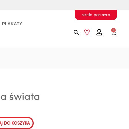
strefa partnera
PLAKATY
Szukaj
0
Wóz
a świata
J DO KOSZYKA