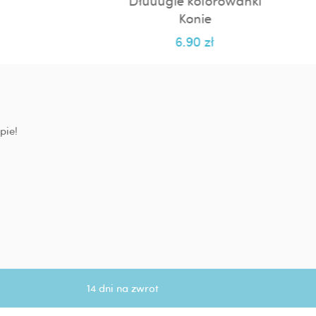
Dłuuugie kolorowanki
Konie
6.90
zł
pie!
14 dni na zwrot