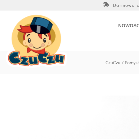
Przejdź
Darmowa do
do
treści
NOWOŚC
CzuCzu
/
Pomysł