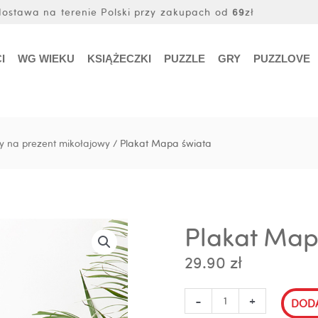
stawa na terenie Polski przy zakupach od
69
zł
I
WG WIEKU
KSIĄŻECZKI
PUZZLE
GRY
PUZZLOVE
y na prezent mikołajowy
/ Plakat Mapa świata
Plakat Map
29.90
zł
ilość
-
+
DODA
Plakat