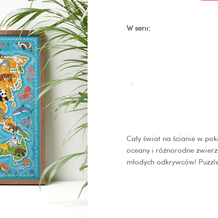
Mapa
świata
W serii:
Cały świat na ścianie w pok
oceany i różnorodne zwierza
młodych odkrywców!
Puzzle