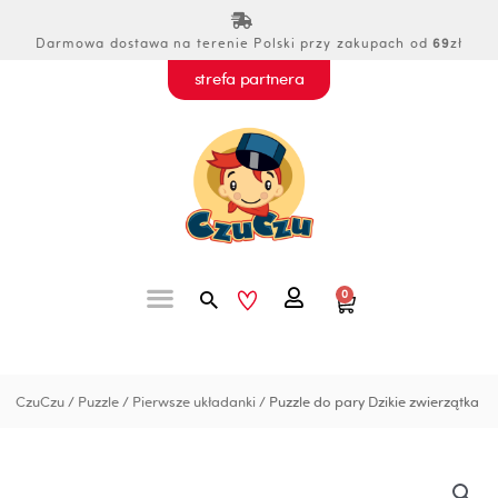
Przejdź
do
Darmowa dostawa na terenie Polski przy zakupach od
69
zł
treści
strefa partnera
Szukaj
0
Wózek
CzuCzu
/
Puzzle
/
Pierwsze układanki
/ Puzzle do pary Dzikie zwierzątka