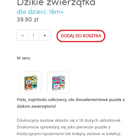
Dzikie zwierzątka
dla dzieci: 18m+
39.90
zł
ilość
-
+
DODAJ DO KOSZYKA
Puzzle
do
pary
W serii:
Dzikie
zwierzątka
Halo, najmłodsi odkrywcy, oto dwuelementowe puzzle z
dzikimi zwierzętami!
Edukacyjny zestaw składa się z 18 dużych układanek.
Znakomicie sprawdzą się jako pierwsze puzzle z
tradycyjnymi łączeniami lub kolejny zestaw w kolekcji.