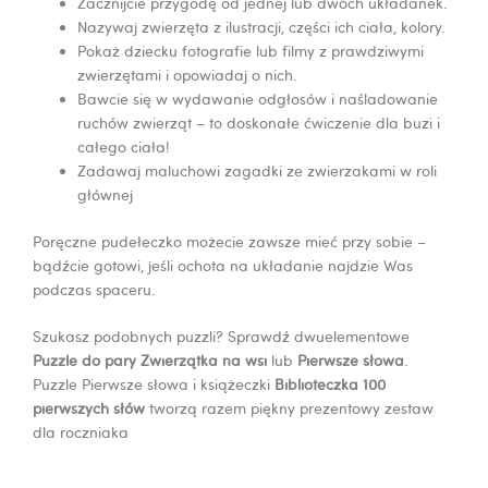
Zacznijcie przygodę od jednej lub dwóch układanek.
Nazywaj zwierzęta z ilustracji, części ich ciała, kolory.
Pokaż dziecku fotografie lub filmy z prawdziwymi
zwierzętami i opowiadaj o nich.
Bawcie się w wydawanie odgłosów i naśladowanie
ruchów zwierząt – to doskonałe ćwiczenie dla buzi i
całego ciała!
Zadawaj maluchowi zagadki ze zwierzakami w roli
głównej
Poręczne pudełeczko możecie zawsze mieć przy sobie –
bądźcie gotowi, jeśli ochota na układanie najdzie Was
podczas spaceru.
Szukasz podobnych puzzli? Sprawdź dwuelementowe
Puzzle do pary Zwierzątka na wsi
lub
Pierwsze słowa
.
Puzzle Pierwsze słowa i książeczki
Biblioteczka 100
pierwszych słów
tworzą razem piękny prezentowy zestaw
dla roczniaka