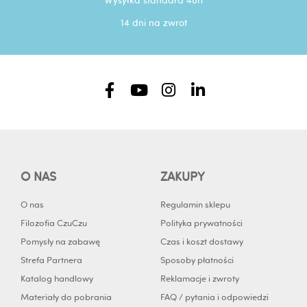
14 dni na zwrot
F
Y
I
L
a
o
n
i
c
u
s
n
e
t
t
k
b
u
a
e
o
b
g
d
O NAS
ZAKUPY
o
e
r
i
k
a
n
O nas
Regulamin sklepu
-
m
-
Filozofia CzuCzu
Polityka prywatności
f
i
Pomysły na zabawę
Czas i koszt dostawy
n
Strefa Partnera
Sposoby płatności
Katalog handlowy
Reklamacje i zwroty
Materiały do pobrania
FAQ / pytania i odpowiedzi