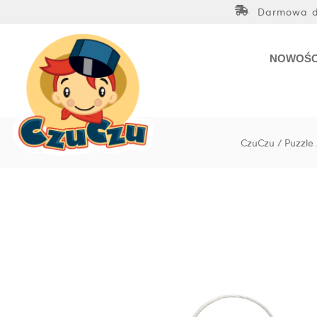
Przejdź
Darmowa do
do
treści
NOWOŚC
CzuCzu
/
Puzzle