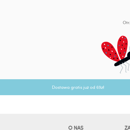
Otr
Dostawa gratis już od 69zł
O NAS
Z