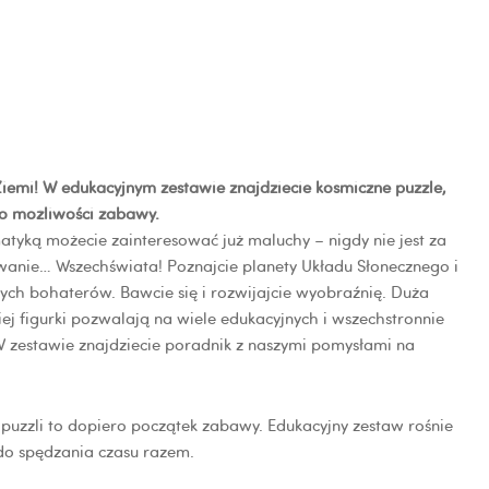
Ziemi! W edukacyjnym zestawie znajdziecie kosmiczne puzzle,
wo możliwości zabawy.
atyką możecie zainteresować już maluchy – nigdy nie jest za
ywanie… Wszechświata!
Poznajcie planety Układu Słonecznego i
nych bohaterów. Bawcie się i rozwijajcie wyobraźnię. Duża
ej figurki pozwalają na wiele edukacyjnych i wszechstronnie
 zestawie znajdziecie poradnik z naszymi pomysłami na
puzzli to dopiero początek zabawy. Edukacyjny zestaw rośnie
 do spędzania czasu razem.