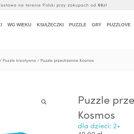
stawa na terenie Polski przy zakupach od
69
zł
I
WG WIEKU
KSIĄŻECZKI
PUZZLE
GRY
PUZZLOVE
/
Puzzle kreatywne
/ Puzzle przestrzenne Kosmos
Puzzle prz
Kosmos
dla dzieci: 2+
49.90
zł