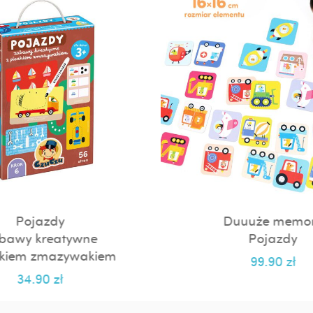
Pojazdy
Duuuże memo
bawy kreatywne
Pojazdy
akiem zmazywakiem
99.90
zł
34.90
zł