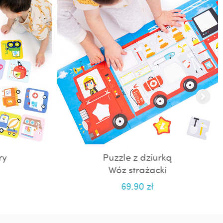
ry
Puzzle z dziurką
Wóz strażacki
69.90
zł