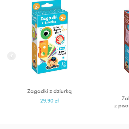
Zagadki z dziurką
Za
29.90
zł
z pis