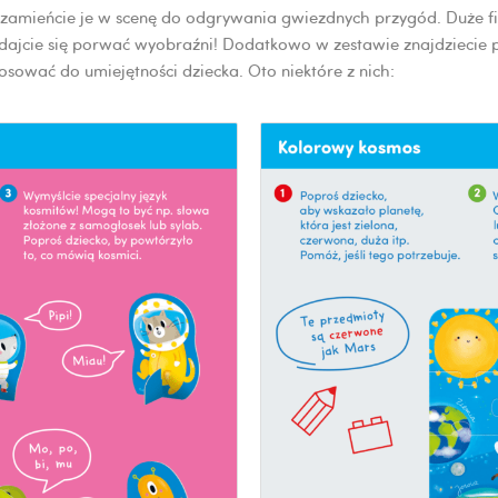
 zamieńcie je w scenę do odgrywania gwiezdnych przygód. Duże f
jcie się porwać wyobraźni! Dodatkowo w zestawie znajdziecie po
sować do umiejętności dziecka. Oto niektóre z nich: