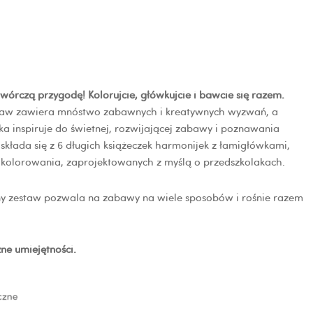
wórczą przygodę! Kolorujcie, główkujcie i bawcie się razem.
taw zawiera mnóstwo zabawnych i kreatywnych wyzwań, a
ka inspiruje do świetnej, rozwijającej zabawy i poznawania
 składa się z 6 długich książeczek harmonijek z łamigłówkami,
o kolorowania, zaprojektowanych z myślą o przedszkolakach.
y zestaw pozwala na zabawy na wiele sposobów i rośnie razem
żne umiejętności.