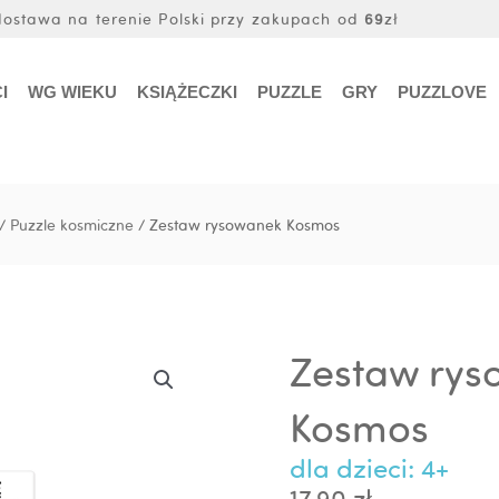
stawa na terenie Polski przy zakupach od
69
zł
I
WG WIEKU
KSIĄŻECZKI
PUZZLE
GRY
PUZZLOVE
/
Puzzle kosmiczne
/ Zestaw rysowanek Kosmos
Zestaw rys
Kosmos
dla dzieci: 4+
17.90
zł