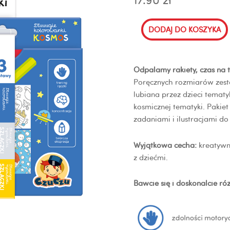
ilość
DODAJ DO KOSZYKA
Zestaw
rysowanek
Kosmos
Odpalamy rakiety, czas na t
Poręcznych rozmiarów zes
lubiana przez dzieci tematy
kosmicznej tematyki. Pakiet
zadaniami i ilustracjami d
Wyjątkowa cecha:
kreatywn
z dziećmi.
Bawcie się i doskonalcie ró