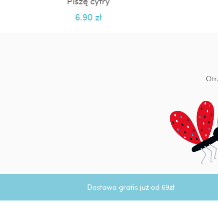
Piszę cyfry
6.90
zł
Otr
Dostawa gratis już od 69zł