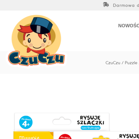
Przejdź
Darmowa do
do
treści
NOWOŚC
CzuCzu
/
Puzzle