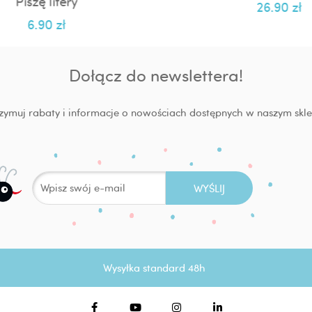
Piszę litery
26.90
zł
6.90
zł
Dołącz do newslettera!
zymuj rabaty i informacje o nowościach dostępnych w naszym skle
Wysyłka standard 48h
F
Y
I
L