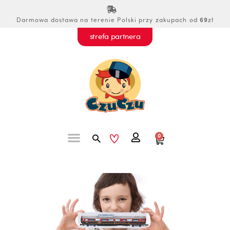
Przejdź
do
Darmowa dostawa na terenie Polski przy zakupach od
69
zł
treści
strefa partnera
Szukaj
0
Wózek