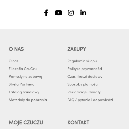
F
Y
I
L
a
o
n
i
c
u
s
n
e
t
t
k
b
u
a
e
o
b
g
d
O NAS
ZAKUPY
o
e
r
i
k
a
n
O nas
Regulamin sklepu
-
m
-
Filozofia CzuCzu
Polityka prywatności
f
i
Pomysły na zabawę
Czas i koszt dostawy
n
Strefa Partnera
Sposoby płatności
Katalog handlowy
Reklamacje i zwroty
Materiały do pobrania
FAQ / pytania i odpowiedzi
MOJE CZUCZU
KONTAKT