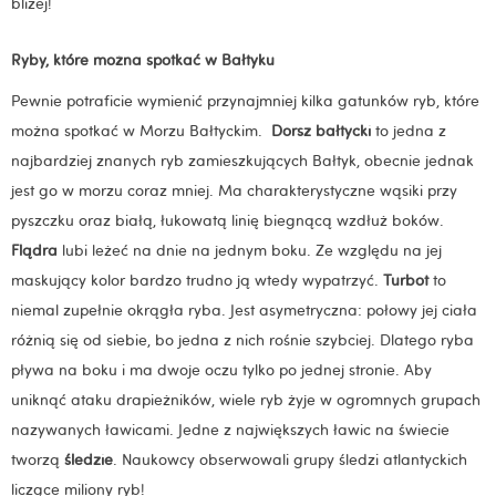
bliżej!
Ryby, które można spotkać w Bałtyku
Pewnie potraficie wymienić przynajmniej kilka gatunków ryb, które
można spotkać w Morzu Bałtyckim.
Dorsz bałtycki
to jedna z
najbardziej znanych ryb zamieszkujących Bałtyk, obecnie jednak
jest go w morzu coraz mniej. Ma charakterystyczne wąsiki przy
pyszczku oraz białą, łukowatą linię biegnącą wzdłuż boków.
Flądra
lubi leżeć na dnie na jednym boku. Ze względu na jej
maskujący kolor bardzo trudno ją wtedy wypatrzyć.
Turbot
to
niemal zupełnie okrągła ryba. Jest asymetryczna: połowy jej ciała
różnią się od siebie, bo jedna z nich rośnie szybciej. Dlatego ryba
pływa na boku i ma dwoje oczu tylko po jednej stronie.
Aby
uniknąć ataku drapieżników, wiele ryb żyje w ogromnych grupach
nazywanych ławicami. Jedne z największych ławic na świecie
tworzą
śledzie
. Naukowcy obserwowali grupy śledzi atlantyckich
liczące miliony ryb!