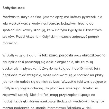
Bałtyckie ssaki
Morświn
to kuzyn delfina. Jest mniejszy, ma krótszy pyszczek, nie
lubi wyskakiwać z wody i jest bardzo bojaźliwy. Trudno go
spotkać. Naukowcy szacują, że w Bałtyku żyje tylko kilkaset tych
ssaków. Przed Akwarium Gdyńskim możecie zobaczyć pomnik
morświna.
W Bałtyku żyją 3 gatunki
fok: szara
,
pospolita
oraz
obrączkowana
.
Na lądzie foki poruszają się dość niezgrabnie, ale za to są
doskonałymi pływakami. Zwykle nurkują od 4 do 10 minut. Jeśli
będziecie mieć szczęście, może uda wam się je spotkać na plaży.
Jednak nie należy się do nich zbliżać. Wszystkie foki występujące w
Bałtyku są objęte ochroną. To płochliwe zwierzęta i trzeba im
zapewnić spokój. Niektóre foki mają przyczepione specjalne
nadajniki, dzięki którym naukowcy śledzą ich wędrówki. Trasy fok
można podejrzeć na stronie internetowej Fokarium w Helu.