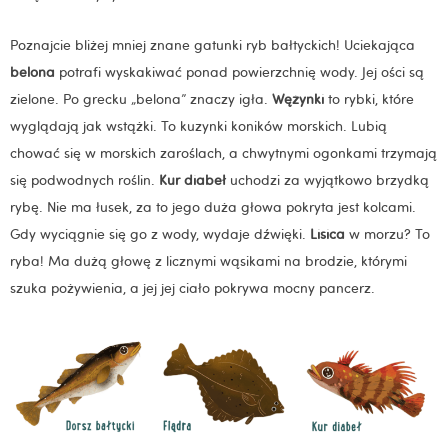
Poznajcie bliżej mniej znane gatunki ryb bałtyckich! Uciekająca
belona
potrafi wyskakiwać ponad powierzchnię wody. Jej ości są
zielone. Po grecku „belona” znaczy igła.
Wężynki
to rybki, które
wyglądają jak wstążki. To kuzynki koników morskich. Lubią
chować się w morskich zaroślach, a chwytnymi ogonkami trzymają
się podwodnych roślin.
Kur diabeł
uchodzi za wyjątkowo brzydką
rybę. Nie ma łusek, za to jego duża głowa pokryta jest kolcami.
Gdy wyciągnie się go z wody, wydaje dźwięki.
Lisica
w morzu? To
ryba! Ma dużą głowę z licznymi wąsikami na brodzie, którymi
szuka pożywienia, a jej jej ciało pokrywa mocny pancerz.