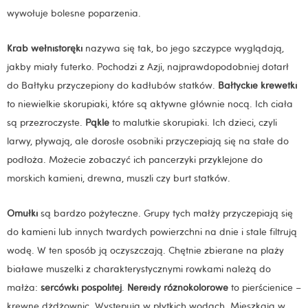
wywołuje bolesne poparzenia.
Krab wełnistoręki
nazywa się tak, bo jego szczypce wyglądają,
jakby miały futerko. Pochodzi z Azji, najprawdopodobniej dotarł
do Bałtyku przyczepiony do kadłubów statków.
Bałtyckie krewetki
to niewielkie skorupiaki, które są aktywne głównie nocą. Ich ciała
są przezroczyste.
Pąkle
to malutkie skorupiaki. Ich dzieci, czyli
larwy, pływają, ale dorosłe osobniki przyczepiają się na stałe do
podłoża. Możecie zobaczyć ich pancerzyki przyklejone do
morskich kamieni, drewna, muszli czy burt statków.
Omułki
są bardzo pożyteczne. Grupy tych małży przyczepiają się
do kamieni lub innych twardych powierzchni na dnie i stale filtrują
wodę. W ten sposób ją oczyszczają. Chętnie zbierane na plaży
białawe muszelki z charakterystycznymi rowkami należą do
małża:
sercówki pospolitej
.
Nereidy różnokolorowe
to pierścienice –
krewne dżdżownic. Występują w płytkich wodach. Mieszkają w