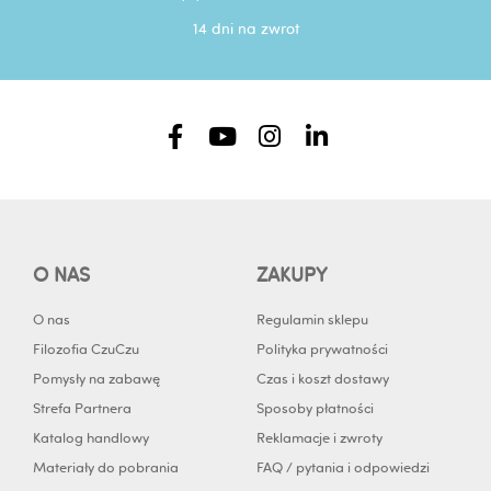
14 dni na zwrot
F
Y
I
L
a
o
n
i
c
u
s
n
e
t
t
k
b
u
a
e
o
b
g
d
O NAS
ZAKUPY
o
e
r
i
k
a
n
O nas
Regulamin sklepu
-
m
-
Filozofia CzuCzu
Polityka prywatności
f
i
Pomysły na zabawę
Czas i koszt dostawy
n
Strefa Partnera
Sposoby płatności
Katalog handlowy
Reklamacje i zwroty
Materiały do pobrania
FAQ / pytania i odpowiedzi