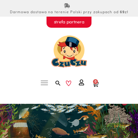
Przejdź
do
Darmowa dostawa na terenie Polski przy zakupach od
69
zł
treści
strefa partnera
Szukaj
0
Wózek