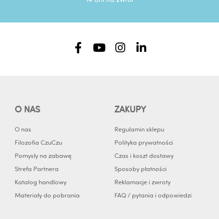
F
Y
I
L
a
o
n
i
c
u
s
n
e
t
t
k
b
u
a
e
o
b
g
d
O NAS
ZAKUPY
o
e
r
i
k
a
n
O nas
Regulamin sklepu
-
m
-
Filozofia CzuCzu
Polityka prywatności
f
i
Pomysły na zabawę
Czas i koszt dostawy
n
Strefa Partnera
Sposoby płatności
Katalog handlowy
Reklamacje i zwroty
Materiały do pobrania
FAQ / pytania i odpowiedzi