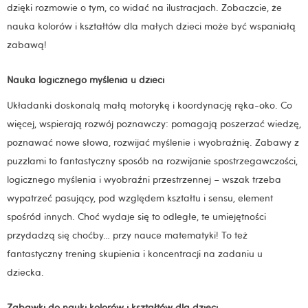
dzięki rozmowie o tym, co widać na ilustracjach. Zobaczcie, że
nauka kolorów i kształtów dla małych dzieci może być wspaniałą
zabawą!
Nauka logicznego myślenia u dzieci
Układanki doskonalą małą motorykę i koordynację ręka-oko. Co
więcej, wspierają rozwój poznawczy: pomagają poszerzać wiedzę,
poznawać nowe słowa, rozwijać myślenie i wyobraźnię. Zabawy z
puzzlami to fantastyczny sposób na rozwijanie spostrzegawczości,
logicznego myślenia i wyobraźni przestrzennej – wszak trzeba
wypatrzeć pasujący, pod względem kształtu i sensu, element
spośród innych. Choć wydaje się to odległe, te umiejętności
przydadzą się choćby… przy nauce matematyki! To też
fantastyczny trening skupienia i koncentracji na zadaniu u
dziecka.
Zabawki do nauki kolorów i kształtów dla dzieci