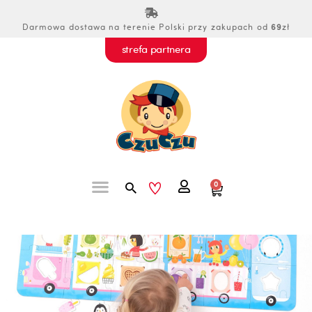
Przejdź
do
Darmowa dostawa na terenie Polski przy zakupach od
69
zł
treści
strefa partnera
Szukaj
0
Wózek