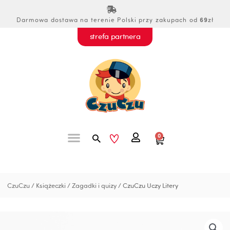
Przejdź
do
Darmowa dostawa na terenie Polski przy zakupach od
69
zł
treści
strefa partnera
Szukaj
0
Wózek
CzuCzu
/
Książeczki
/
Zagadki i quizy
/ CzuCzu Uczy Litery