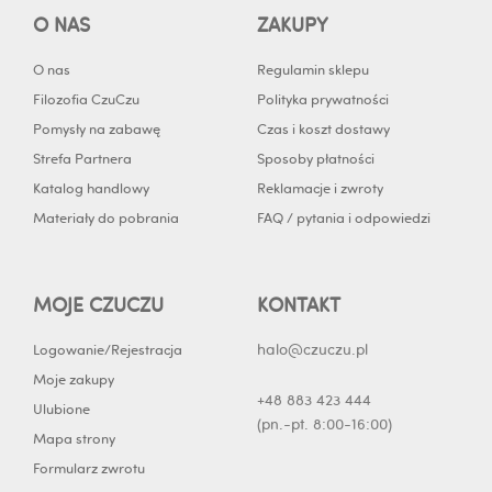
o
b
g
d
O NAS
ZAKUPY
o
e
r
i
k
a
n
O nas
Regulamin sklepu
-
m
-
Filozofia CzuCzu
Polityka prywatności
f
i
Pomysły na zabawę
Czas i koszt dostawy
n
Strefa Partnera
Sposoby płatności
Katalog handlowy
Reklamacje i zwroty
Materiały do pobrania
FAQ / pytania i odpowiedzi
MOJE CZUCZU
KONTAKT
halo@czuczu.pl
Logowanie/Rejestracja
Moje zakupy
+48 883 423 444
Ulubione
(pn.-pt. 8:00-16:00)
Mapa strony
Formularz zwrotu