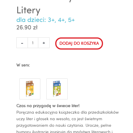
Litery
dla dzieci: 3+, 4+, 5+
26.90
zł
ilość
-
+
DODAJ DO KOSZYKA
CzuCzu
Uczy
Litery
W serii:
Czas na przygodę w świecie liter!
Poręczna edukacyjna książeczka dla przedszkolaków
uczy liter i głosek na wesoło, co jest świetnym
przygotowaniem do nauki czytania. Urocze, pełne
humoru ilustracje inspirują do mnóstwa literowych i